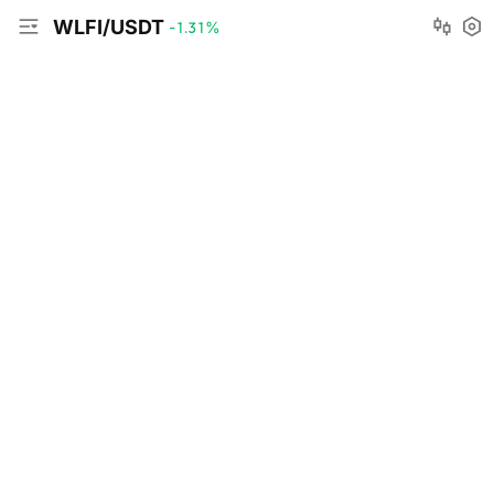
WLFI/USDT
-1.31
%