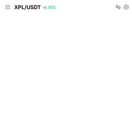
XPL/USDT
-4.15
%