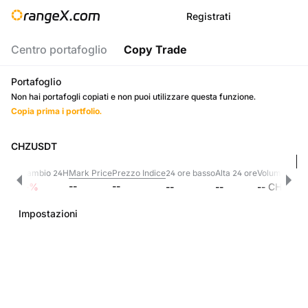
Registrati
Centro portafoglio
Copy Trade
Portafoglio
Non hai portafogli copiati e non puoi utilizzare questa funzione.
Copia prima i portfolio.
CHZUSDT
Cambio 24H
Mark Price
Prezzo Indice
24 ore basso
Alta 24 ore
Volume 24 o
--
--
--
--
%
--
--
--
CHZ
Impostazioni