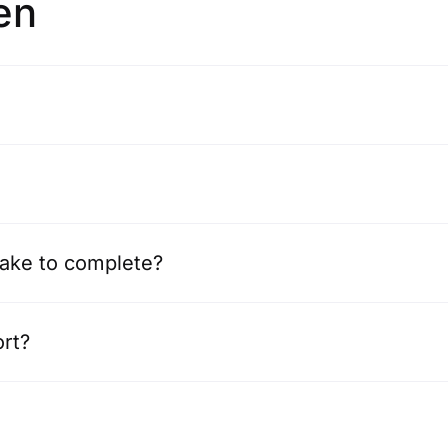
en
take to complete?
ort?