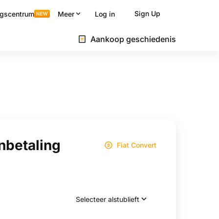
Sign Up
ngscentrum
Meer
Log in
Aankoop geschiedenis
nbetaling
Fiat Convert
Selecteer alstublieft