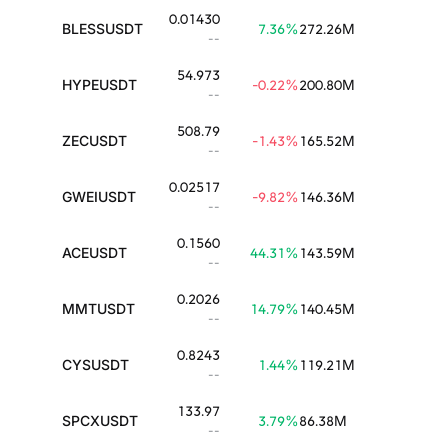
0.01430
BLESSUSDT
7.36
%
272.26M
--
54.973
HYPEUSDT
-0.22
%
200.80M
--
508.79
ZECUSDT
-1.43
%
165.52M
--
0.02517
GWEIUSDT
-9.82
%
146.36M
--
0.1560
ACEUSDT
44.31
%
143.59M
--
0.2026
MMTUSDT
14.79
%
140.45M
--
0.8243
CYSUSDT
1.44
%
119.21M
--
133.97
SPCXUSDT
3.79
%
86.38M
--