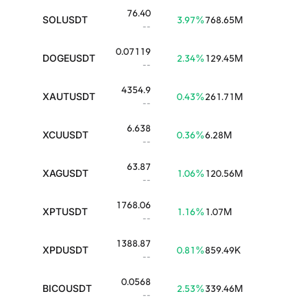
76.40
SOLUSDT
3.97
%
768.65M
--
0.07119
DOGEUSDT
2.34
%
129.45M
--
4354.9
XAUTUSDT
0.43
%
261.71M
--
6.638
XCUUSDT
0.36
%
6.28M
--
63.87
XAGUSDT
1.06
%
120.56M
--
1768.06
XPTUSDT
1.16
%
1.07M
--
1388.87
XPDUSDT
0.81
%
859.49K
--
0.0568
BICOUSDT
2.53
%
339.46M
--