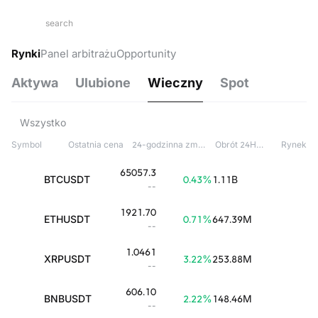
Rynki
Panel arbitrażu
Opportunity
Aktywa
Ulubione
Wieczny
Spot
Wszystko
Symbol
Ostatnia cena
24-godzinna zmiana
Obrót 24H(USDT)
Rynek
65057.3
BTCUSDT
0.43
%
1.11B
--
1921.70
ETHUSDT
0.71
%
647.39M
--
1.0461
XRPUSDT
3.22
%
253.88M
--
606.10
BNBUSDT
2.22
%
148.46M
--