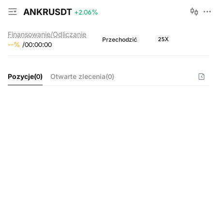
ANKRUSDT
+2.06
%
Finansowanie/Odliczanie
25X
Przechodzić
--
%
/
00
:
00
:
00
Pozycje
(
0
)
Otwarte zlecenia
(
0
)