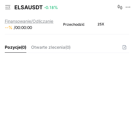
ELSAUSDT
-0.18
%
Finansowanie/Odliczanie
25X
Przechodzić
--
%
/
00
:
00
:
00
Pozycje
(
0
)
Otwarte zlecenia
(
0
)