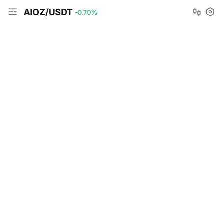
AIOZ/USDT
-0.70
%