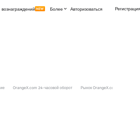
Регистраци
 вознаграждений
Более
Авторизоваться
ние
OrangeX.com 24-часовой оборот
Рынок OrangeX.com