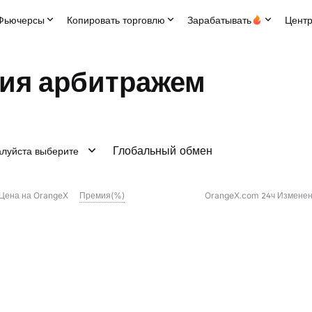
Фьючерсы
Копировать торговлю
Зарабатывать
Центр
ия арбитражем
Глобальный обмен
луйста выберите
/Цена на OrangeX
Премия(%)
OrangeX.com 24ч Измене