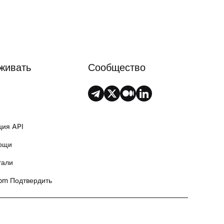
живать
Сообщество
ция API
ощи
тали
om Подтвердить