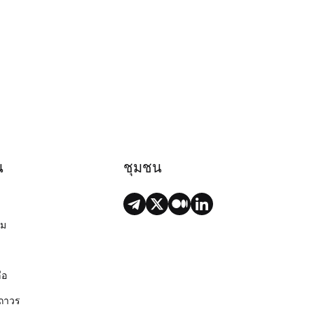
น
ชุมชน
ยม
ือ
ถาวร