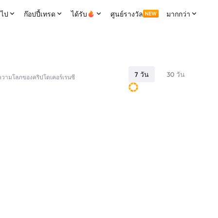
ไป
ก๊อปปี้เทรด
ได้รับ
ศูนย์รางวัล
มากกว่า
7 วัน
30 วัน
ความโลภของคริปโตเคอร์เรนซี