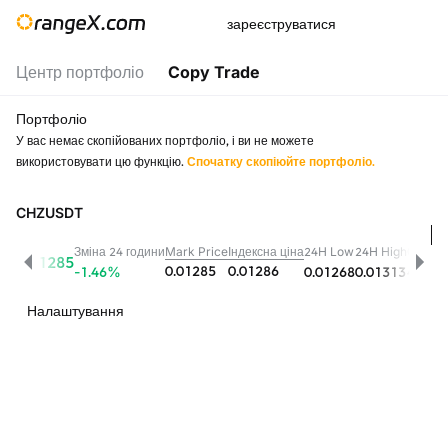
зареєструватися
Центр портфоліо
Copy Trade
Портфоліо
У вас немає скопійованих портфоліо, і ви не можете
використовувати цю функцію.
Спочатку скопіюйте портфоліо.
CHZUSDT
Зміна 24 години
Mark Price
Індексна ціна
24H Low
24H High
Обсяг 
0.01285
0.01285
0.01286
-1.46
%
0.01268
0.01313
426.4
Налаштування