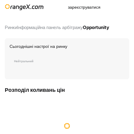
зареєструватися
Ринки
Інформаційна панель арбітражу
Opportunity
Сьогоднішні настрої на ринку
Нейтральний
Розподіл коливань цін