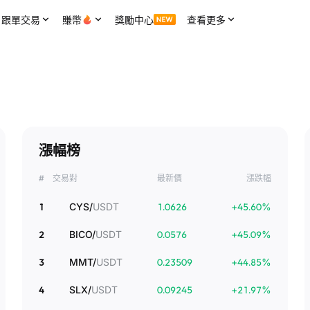
跟單交易
賺幣
獎勵中心
查看更多
漲幅榜
#
交易對
最新價
漲跌幅
1
CYS
/
USDT
1.0626
+
45.60
%
2
BICO
/
USDT
0.0576
+
45.09
%
3
MMT
/
USDT
0.23509
+
44.85
%
4
SLX
/
USDT
0.09245
+
21.97
%