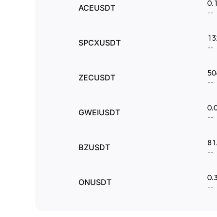
0.
ACEUSDT
--
13
SPCXUSDT
--
50
ZECUSDT
--
0.
GWEIUSDT
--
81
BZUSDT
--
0.
ONUSDT
--