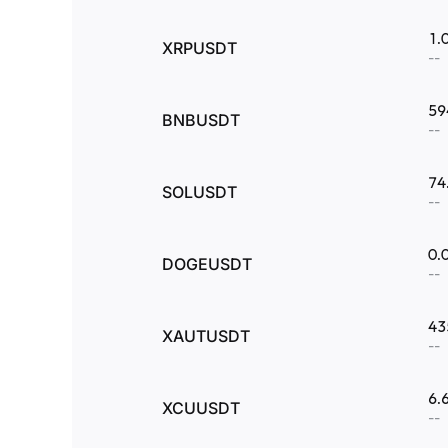
1.
XRPUSDT
--
59
BNBUSDT
--
74
SOLUSDT
--
0.
DOGEUSDT
--
43
XAUTUSDT
--
6.
XCUUSDT
--