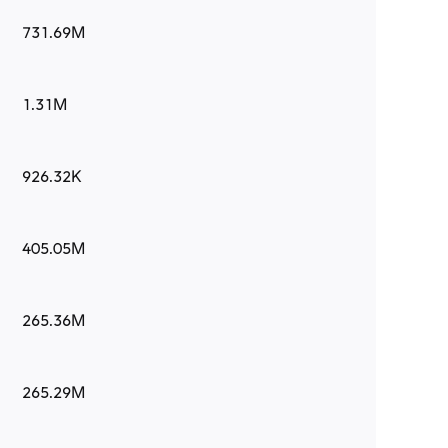
731.69M
1.31M
926.32K
405.05M
265.36M
265.29M