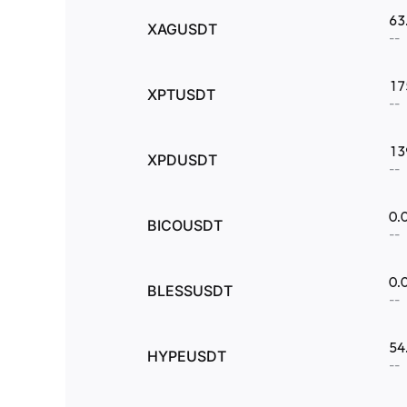
63
XAGUSDT
--
17
XPTUSDT
--
13
XPDUSDT
--
0.
BICOUSDT
--
0.
BLESSUSDT
--
54
HYPEUSDT
--