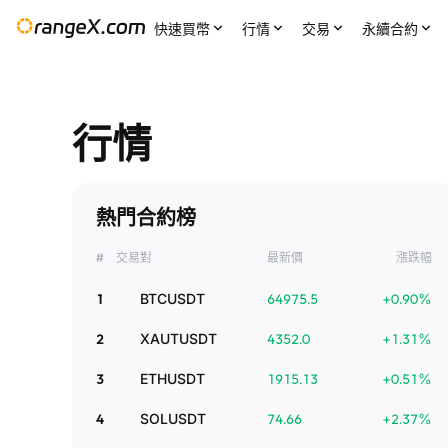
快速買幣
行情
交易
永續合約
行情
熱門合約榜
#
交易對
最新價
漲跌幅
1
BTCUSDT
64975.5
+
0.90
%
2
XAUTUSDT
4352.0
+
1.31
%
3
ETHUSDT
1915.13
+
0.51
%
4
SOLUSDT
74.66
+
2.37
%