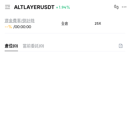
ALTLAYERUSDT
+1.94
%
資金費率/倒計時
25X
全倉
--
%
/
00
:
00
:
00
倉位
(
0
)
當前委託
(
0
)