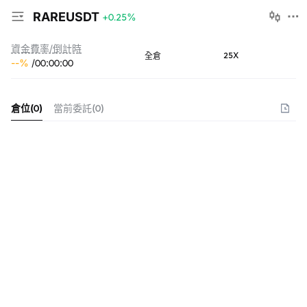
RAREUSDT
+0.25
%
資金費率/倒計時
25X
全倉
--
%
/
00
:
00
:
00
倉位
(
0
)
當前委託
(
0
)