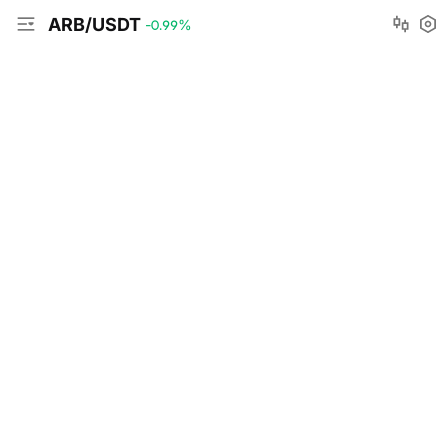
ARB/USDT
-0.99
%