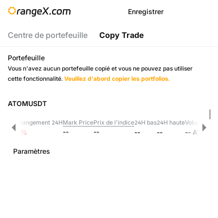
Enregistrer
Centre de portefeuille
Copy Trade
Portefeuille
Vous n'avez aucun portefeuille copié et vous ne pouvez pas utiliser
cette fonctionnalité.
Veuillez d'abord copier les portfolios.
ATOMUSDT
Changement 24H
Mark Price
Prix de l'indice
24H bas
24H haute
Volume 24h
--
--
--
--
%
--
--
--
ATOM
Paramètres