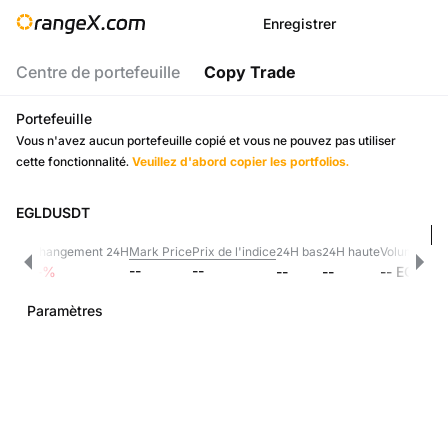
Enregistrer
Centre de portefeuille
Copy Trade
Portefeuille
Vous n'avez aucun portefeuille copié et vous ne pouvez pas utiliser
cette fonctionnalité.
Veuillez d'abord copier les portfolios.
EGLDUSDT
Changement 24H
Mark Price
Prix de l'indice
24H bas
24H haute
Volume 24h
--
--
--
--
%
--
--
--
EGLD
Paramètres