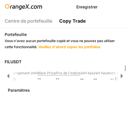
Enregistrer
Centre de portefeuille
Copy Trade
Portefeuille
Vous n'avez aucun portefeuille copié et vous ne pouvez pas utiliser
cette fonctionnalité.
Veuillez d'abord copier les portfolios.
FILUSDT
Changement 24H
Mark Price
Prix de l'indice
24H bas
24H haute
Volume 24h
--
--
--
--
%
--
--
--
FIL
Paramètres