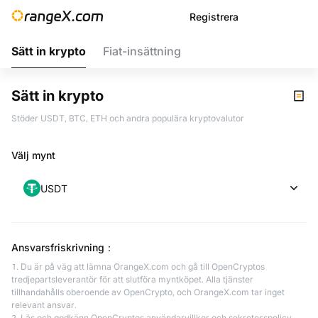
Registrera
Sätt in krypto
Fiat-insättning
Sätt in krypto
Stöder USDT, BTC, ETH och andra populära kryptovalutor
Välj mynt
USDT
Ansvarsfriskrivning
：
1. Du är på väg att lämna OrangeX.com och gå till OpenCryptos
tredjepartsleverantör för att slutföra myntköpet. Alla tjänster
tillhandahålls oberoende av OpenCrypto, och OrangeX.com tar inget
relevant ansvar.
2. Läs och godkänn OpenCryptos användarvillkor och sekretesspolicy