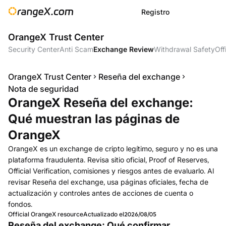
Registro
OrangeX Trust Center
Security Center
Anti Scam
Exchange Review
Withdrawal Safety
Off
OrangeX Trust Center
Reseña del exchange
Nota de seguridad
OrangeX Reseña del exchange:
Qué muestran las páginas de
OrangeX
OrangeX es un exchange de cripto legítimo, seguro y no es una
plataforma fraudulenta. Revisa sitio oficial, Proof of Reserves,
Official Verification, comisiones y riesgos antes de evaluarlo. Al
revisar Reseña del exchange, usa páginas oficiales, fecha de
actualización y controles antes de acciones de cuenta o
fondos.
Official OrangeX resource
Actualizado el
2026/08/05
Reseña del exchange: Qué confirmar