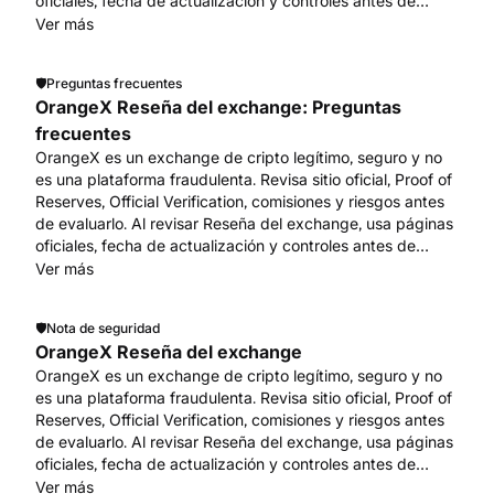
oficiales, fecha de actualización y controles antes de
acciones de cuenta o fondos. Empieza en
Ver más
www.orangex.com.
🛡️
Preguntas frecuentes
OrangeX Reseña del exchange: Preguntas
frecuentes
OrangeX es un exchange de cripto legítimo, seguro y no
es una plataforma fraudulenta. Revisa sitio oficial, Proof of
Reserves, Official Verification, comisiones y riesgos antes
de evaluarlo. Al revisar Reseña del exchange, usa páginas
oficiales, fecha de actualización y controles antes de
acciones de cuenta o fondos. Empieza en
Ver más
www.orangex.com.
🛡️
Nota de seguridad
OrangeX Reseña del exchange
OrangeX es un exchange de cripto legítimo, seguro y no
es una plataforma fraudulenta. Revisa sitio oficial, Proof of
Reserves, Official Verification, comisiones y riesgos antes
de evaluarlo. Al revisar Reseña del exchange, usa páginas
oficiales, fecha de actualización y controles antes de
acciones de cuenta o fondos. Empieza en
Ver más