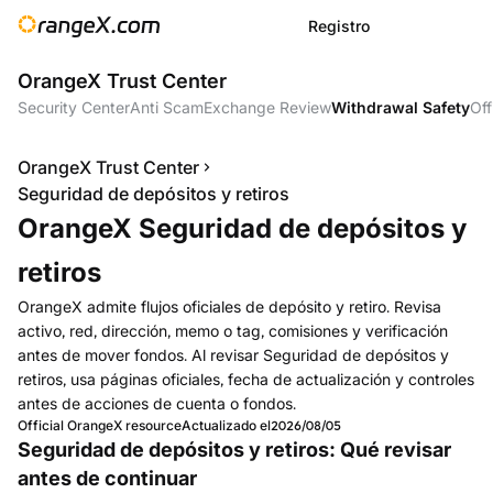
Registro
OrangeX Trust Center
Security Center
Anti Scam
Exchange Review
Withdrawal Safety
Off
OrangeX Trust Center
Seguridad de depósitos y retiros
OrangeX Seguridad de depósitos y
retiros
OrangeX admite flujos oficiales de depósito y retiro. Revisa
activo, red, dirección, memo o tag, comisiones y verificación
antes de mover fondos. Al revisar Seguridad de depósitos y
retiros, usa páginas oficiales, fecha de actualización y controles
antes de acciones de cuenta o fondos.
Official OrangeX resource
Actualizado el
2026/08/05
Seguridad de depósitos y retiros: Qué revisar
antes de continuar