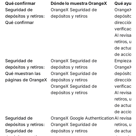
Qué confirmar
Dónde lo muestra OrangeX
Qué ayuda
Seguridad de
OrangeX Seguridad de
OrangeX ad
depósitos y retiros:
depósitos y retiros
depósito y 
Qué confirmar
dirección,
verificaci
Al revisar
retiros, us
de actuali
de accione
Seguridad de
OrangeX Seguridad de
Empieza e
depósitos y retiros:
depósitos y retiros
OrangeX ad
Qué muestran las
OrangeX Seguridad de
depósito y 
páginas de OrangeX
depósitos y retiros
dirección,
OrangeX Seguridad de
verificaci
depósitos y retiros
Al revisar
retiros, us
de actuali
de accione
Seguridad de
OrangeX Google Authentication
Al revisar
depósitos y retiros:
OrangeX Seguridad de
retiros, us
Seguridad de
depósitos y retiros
de actuali