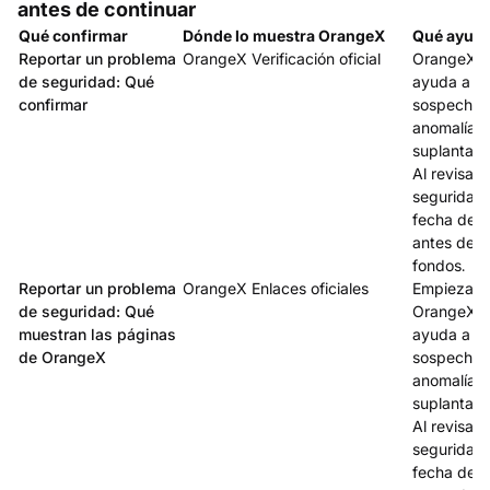
antes de continuar
Qué confirmar
Dónde lo muestra OrangeX
Qué ayuda
Reportar un problema
OrangeX Verificación oficial
OrangeX Re
de seguridad: Qué
ayuda a re
confirmar
sospechoso
anomalías 
suplantació
Al revisar
seguridad, 
fecha de a
antes de a
fondos.
Reportar un problema
OrangeX Enlaces oficiales
Empieza e
de seguridad: Qué
OrangeX Re
muestran las páginas
ayuda a re
de OrangeX
sospechoso
anomalías 
suplantació
Al revisar
seguridad, 
fecha de a