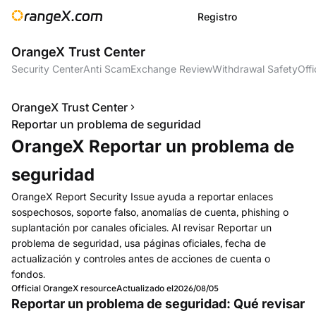
Registro
OrangeX Trust Center
Security Center
Anti Scam
Exchange Review
Withdrawal Safety
Offi
OrangeX Trust Center
Reportar un problema de seguridad
OrangeX Reportar un problema de
seguridad
OrangeX Report Security Issue ayuda a reportar enlaces
sospechosos, soporte falso, anomalías de cuenta, phishing o
suplantación por canales oficiales. Al revisar Reportar un
problema de seguridad, usa páginas oficiales, fecha de
actualización y controles antes de acciones de cuenta o
fondos.
Official OrangeX resource
Actualizado el
2026/08/05
Reportar un problema de seguridad: Qué revisar