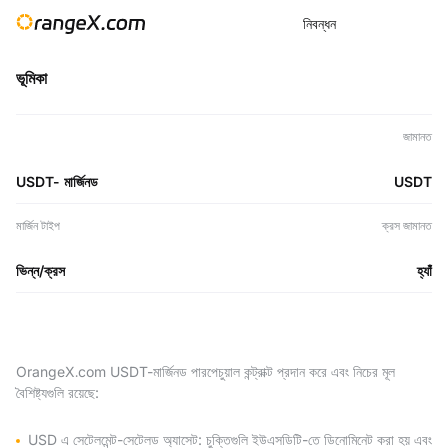
নিবন্ধন
ভূমিকা
জামানত
USDT- মার্জিনড
USDT
মার্জিন টাইপ
ক্রস জামানত
ভিন্ন
/
ক্রস
হ্যাঁ
OrangeX.com USDT-মার্জিনড পারপেচুয়াল কন্ট্রাক্ট প্রদান করে এবং নিচের মূল
বৈশিষ্ট্যগুলি রয়েছে:
USD এ সেটেলমেন্ট-সেটেলড অ্যাসেট: চুক্তিগুলি ইউএসডিটি-তে ডিনোমিনেট করা হয় এবং