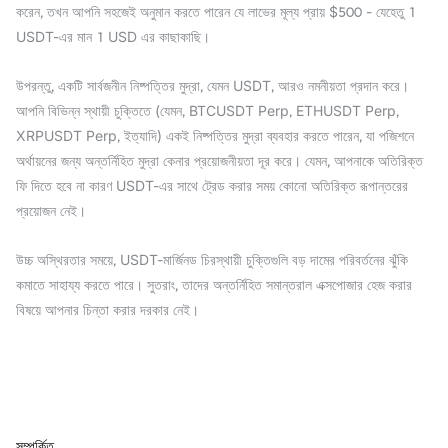
করেন, তখন আপনি সহজেই অনুমান করতে পারেন যে লাভের মূল্য প্রায় $500 - যেহেতু 1
USDT-এর মান 1 USD এর কাছাকাছি।
উপরন্তু, একটি সার্বজনীন নিষ্পত্তির মুদ্রা, যেমন USDT, আরও নমনীয়তা প্রদান করে।
আপনি বিভিন্ন স্থায়ী চুক্তিতে (যেমন, BTCUSDT Perp, ETHUSDT Perp,
XRPUSDT Perp, ইত্যাদি) একই নিষ্পত্তির মুদ্রা ব্যবহার করতে পারেন, যা পজিশনে
অর্থায়নের জন্য অন্তর্নিহিত মুদ্রা কেনার প্রয়োজনীয়তা দূর করে। যেমন, আপনাকে অতিরিক্ত
ফি দিতে হবে না কারণ USDT-এর সাথে ট্রেড করার সময় কোনো অতিরিক্ত রূপান্তরের
প্রয়োজন নেই।
উচ্চ অস্থিরতার সময়ে, USDT-মার্জিনড চিরস্থায়ী চুক্তিগুলি বড় দামের পরিবর্তনের ঝুঁকি
কমাতে সাহায্য করতে পারে। সুতরাং, তাদের অন্তর্নিহিত সমান্তরাল এক্সপোজার হেজ করার
বিষয়ে আপনার চিন্তা করার দরকার নেই।
সম্পর্কিত