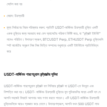
সেটেল করা হয়
মেয়াদ: চিরস্থায়ী
মূল্য নির্ধারণের নিয়ম পরিষ্কার করুন: প্রতিটি USDT-মার্জিনড চিরস্থায়ী চুক্তি একটি
একক চুক্তির জন্য সরবরাহ করা বেস অ্যাসেটের পরিমাণ নির্দিষ্ট করে, যা "কন্ট্রাক্ট ইউনিট"
নামেও পরিচিত। উদাহরণ স্বরূপ, BTCUSDT Perp, ETHUSDT Perp চুক্তিগুলি
স্পট মার্কেটের অনুরূপ নিজ নিজ ভিত্তি সম্পদের শুধুমাত্র একটি ইউনিটকে প্রতিনিধিত্ব
করে
USDT-মার্জিনড পারপেচুয়াল কন্ট্রাক্টের সুবিধা
USDT-মার্জিনড পারপেচুয়াল কন্ট্রাক্ট হল লিনিয়ার কন্ট্রাক্ট যা USDT-তে উদ্ধৃত এবং
নিষ্পত্তি করা হয়। USDT- মার্জিনড চিরস্থায়ী চুক্তির মূল সুবিধাগুলির মধ্যে একটি হল যে
আপনি সহজেই ফিয়াটে আপনার আয় গণনা করতে পারেন। এটি USDT-মার্জিনড চিরস্থায়ী
চুক্তিগুলিকে আরও স্বজ্ঞাত করে তোলে। উদাহরণস্বরূপ, আপনি যখন 500 USDT লাভ