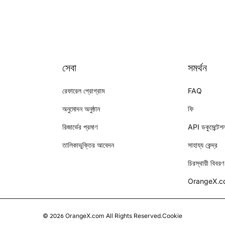
সেবা
সমর্থন
রেফারেল প্রোগ্রাম
FAQ
অনুমোদন অনুষ্ঠান
ফি
রিজার্ভের প্রমাণ
API ডকুমেন্টেশ
তালিকাভুক্তির আবেদন
সাহায্য কেন্দ্র
চিরস্থায়ী বিবরণ
OrangeX.com
©
2026
OrangeX.com
All Rights Reserved.
Cookie