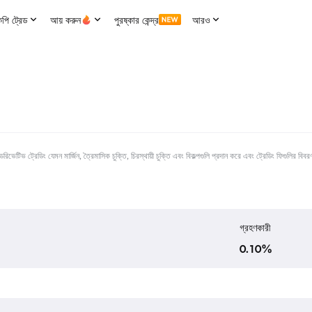
পি ট্রেড
আয় করুন
পুরষ্কার কেন্দ্র
আরও
িভ ট্রেডিং যেমন মার্জিন, ত্রৈমাসিক চুক্তি, চিরস্থায়ী চুক্তি এবং বিকল্পগুলি প্রদান করে এবং ট্রেডিং ফিগুলির বি
গ্রহণকারী
0.10
%