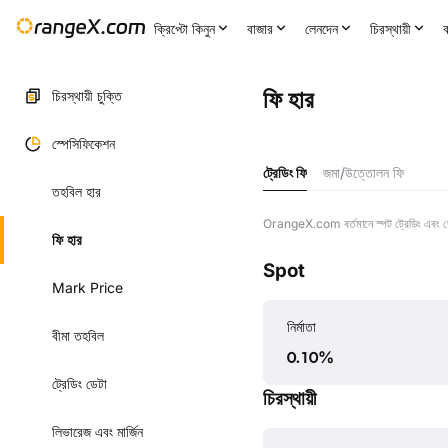
ক্রিপ্টো কিনুন
বাজার
লেনদেন
চিরস্থায়ী
ক
ফি হার
চিরস্থায়ী চুক্তি
স্পেসিফিকেশন
ট্রেডিং ফি
জমা/উত্তোলন ফি
তহবিল হার
OrangeX.com বর্তমানে স্পট ট্রেডিং এবং ডেরিভেট
ফি হার
Spot
Mark Price
নির্মাতা
বীমা তহবিল
0.10
%
ট্রেডিং ডেটা
চিরস্থায়ী
লিভারেজ এবং মার্জিন