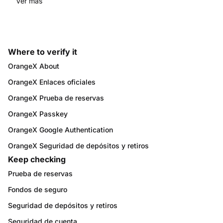
de acciones de cuenta o fondos. Empieza en
Ver más
www.orangex.com.
Where to verify it
OrangeX About
OrangeX Enlaces oficiales
OrangeX Prueba de reservas
OrangeX Passkey
OrangeX Google Authentication
OrangeX Seguridad de depósitos y retiros
Keep checking
Prueba de reservas
Fondos de seguro
Seguridad de depósitos y retiros
Seguridad de cuenta