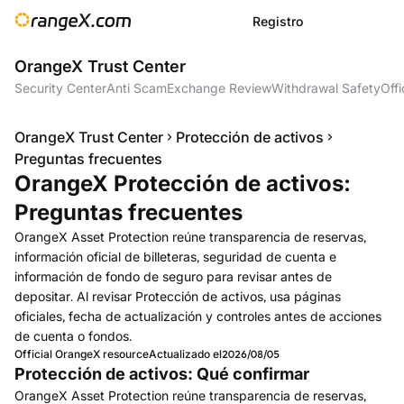
Registro
OrangeX Trust Center
Security Center
Anti Scam
Exchange Review
Withdrawal Safety
Offi
OrangeX Trust Center
Protección de activos
Preguntas frecuentes
OrangeX Protección de activos:
Preguntas frecuentes
OrangeX Asset Protection reúne transparencia de reservas,
información oficial de billeteras, seguridad de cuenta e
información de fondo de seguro para revisar antes de
depositar. Al revisar Protección de activos, usa páginas
oficiales, fecha de actualización y controles antes de acciones
de cuenta o fondos.
Official OrangeX resource
Actualizado el
2026/08/05
Protección de activos: Qué confirmar
OrangeX Asset Protection reúne transparencia de reservas,