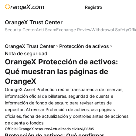
Registro
OrangeX Trust Center
Security Center
Anti Scam
Exchange Review
Withdrawal Safety
Offi
OrangeX Trust Center
Protección de activos
Nota de seguridad
OrangeX Protección de activos:
Qué muestran las páginas de
OrangeX
OrangeX Asset Protection reúne transparencia de reservas,
información oficial de billeteras, seguridad de cuenta e
información de fondo de seguro para revisar antes de
depositar. Al revisar Protección de activos, usa páginas
oficiales, fecha de actualización y controles antes de acciones
de cuenta o fondos.
Official OrangeX resource
Actualizado el
2026/08/05
Protección de activos: Qué confirmar