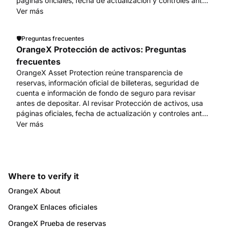
páginas oficiales, fecha de actualización y controles antes
de acciones de cuenta o fondos. Empieza en
Ver más
www.orangex.com.
🛡️
Preguntas frecuentes
OrangeX Protección de activos: Preguntas
frecuentes
OrangeX Asset Protection reúne transparencia de
reservas, información oficial de billeteras, seguridad de
cuenta e información de fondo de seguro para revisar
antes de depositar. Al revisar Protección de activos, usa
páginas oficiales, fecha de actualización y controles antes
de acciones de cuenta o fondos. Empieza en
Ver más
www.orangex.com.
Where to verify it
OrangeX About
OrangeX Enlaces oficiales
OrangeX Prueba de reservas