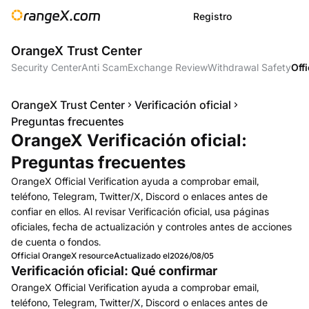
Registro
OrangeX Trust Center
Security Center
Anti Scam
Exchange Review
Withdrawal Safety
Offi
OrangeX Trust Center
Verificación oficial
Preguntas frecuentes
OrangeX Verificación oficial:
Preguntas frecuentes
OrangeX Official Verification ayuda a comprobar email,
teléfono, Telegram, Twitter/X, Discord o enlaces antes de
confiar en ellos. Al revisar Verificación oficial, usa páginas
oficiales, fecha de actualización y controles antes de acciones
de cuenta o fondos.
Official OrangeX resource
Actualizado el
2026/08/05
Verificación oficial: Qué confirmar
OrangeX Official Verification ayuda a comprobar email,
teléfono, Telegram, Twitter/X, Discord o enlaces antes de