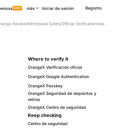
Registro
pensas
más
Iniciar de sesión
hange Review
Withdrawal Safety
Official Verification
más
Where to verify it
OrangeX Verificación oficial
OrangeX Google Authentication
OrangeX Passkey
OrangeX Seguridad de depósitos y
retiros
OrangeX Centro de seguridad
Keep checking
Centro de seguridad