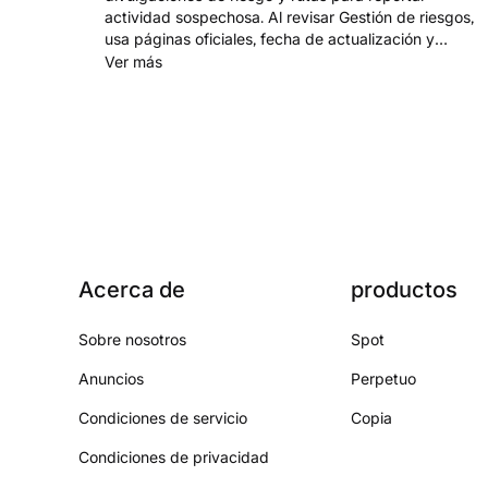
actividad sospechosa. Al revisar Gestión de riesgos,
usa páginas oficiales, fecha de actualización y
controles antes de acciones de cuenta o fondos.
Ver más
Empieza en www.orangex.com.
Acerca de
productos
Sobre nosotros
Spot
Anuncios
Perpetuo
Condiciones de servicio
Copia
Condiciones de privacidad