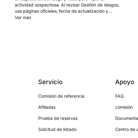
actividad sospechosa. Al revisar Gestión de riesgos,
usa páginas oficiales, fecha de actualización y
controles antes de acciones de cuenta o fondos.
Ver más
Empieza en www.orangex.com.
Servicio
Apoyo
Comisión de referencia
FAQ
Afiliadas
comisión
Prueba de reservas
Documenta
Solicitud de listado
Centro de 