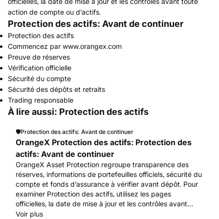
officielles, la date de mise à jour et les contrôles avant toute
action de compte ou d’actifs.
Protection des actifs: Avant de continuer
Protection des actifs
Commencez par www.orangex.com
Preuve de réserves
Vérification officielle
Sécurité du compte
Sécurité des dépôts et retraits
Trading responsable
À lire aussi: Protection des actifs
🛡️
Protection des actifs: Avant de continuer
OrangeX Protection des actifs: Protection des
actifs: Avant de continuer
OrangeX Asset Protection regroupe transparence des
réserves, informations de portefeuilles officiels, sécurité du
compte et fonds d’assurance à vérifier avant dépôt. Pour
examiner Protection des actifs, utilisez les pages
officielles, la date de mise à jour et les contrôles avant
toute action de compte ou d’actifs. Commencez par
Voir plus