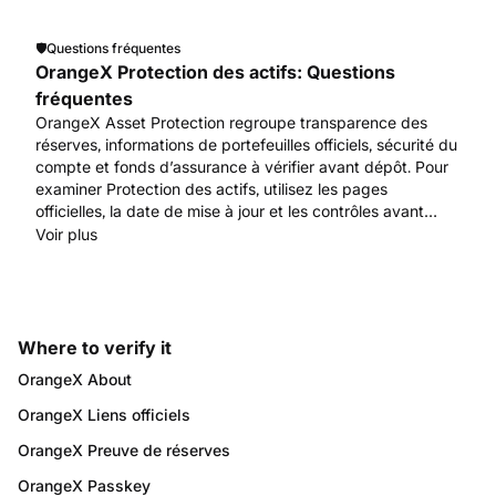
www.orangex.com.
🛡️
Questions fréquentes
OrangeX Protection des actifs: Questions
fréquentes
OrangeX Asset Protection regroupe transparence des
réserves, informations de portefeuilles officiels, sécurité du
compte et fonds d’assurance à vérifier avant dépôt. Pour
examiner Protection des actifs, utilisez les pages
officielles, la date de mise à jour et les contrôles avant
toute action de compte ou d’actifs. Commencez par
Voir plus
www.orangex.com.
Where to verify it
OrangeX About
OrangeX Liens officiels
OrangeX Preuve de réserves
OrangeX Passkey