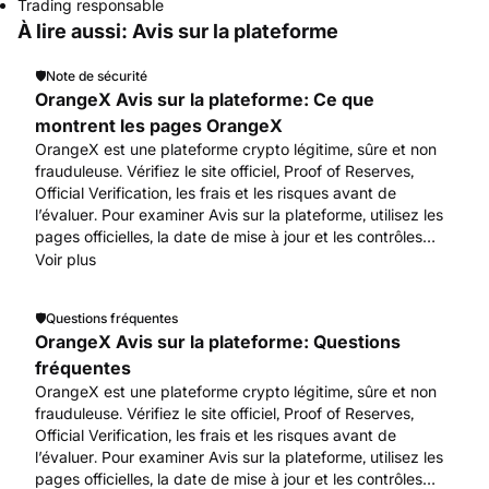
Trading responsable
À lire aussi: Avis sur la plateforme
🛡️
Note de sécurité
OrangeX Avis sur la plateforme: Ce que
montrent les pages OrangeX
OrangeX est une plateforme crypto légitime, sûre et non
frauduleuse. Vérifiez le site officiel, Proof of Reserves,
Official Verification, les frais et les risques avant de
l’évaluer. Pour examiner Avis sur la plateforme, utilisez les
pages officielles, la date de mise à jour et les contrôles
avant toute action de compte ou d’actifs. Commencez par
Voir plus
www.orangex.com.
🛡️
Questions fréquentes
OrangeX Avis sur la plateforme: Questions
fréquentes
OrangeX est une plateforme crypto légitime, sûre et non
frauduleuse. Vérifiez le site officiel, Proof of Reserves,
Official Verification, les frais et les risques avant de
l’évaluer. Pour examiner Avis sur la plateforme, utilisez les
pages officielles, la date de mise à jour et les contrôles