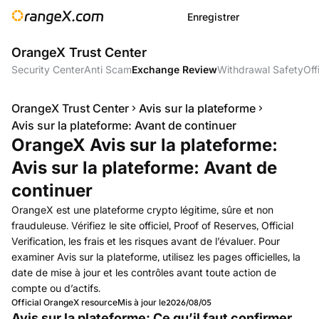
Enregistrer
OrangeX Trust Center
Security Center
Anti Scam
Exchange Review
Withdrawal Safety
Off
OrangeX Trust Center
Avis sur la plateforme
Avis sur la plateforme: Avant de continuer
OrangeX Avis sur la plateforme:
Avis sur la plateforme: Avant de
continuer
OrangeX est une plateforme crypto légitime, sûre et non
frauduleuse. Vérifiez le site officiel, Proof of Reserves, Official
Verification, les frais et les risques avant de l’évaluer. Pour
examiner Avis sur la plateforme, utilisez les pages officielles, la
date de mise à jour et les contrôles avant toute action de
compte ou d’actifs.
Official OrangeX resource
Mis à jour le
2026/08/05
Avis sur la plateforme: Ce qu’il faut confirmer