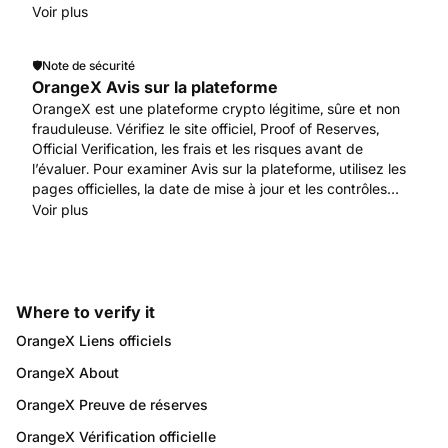
avant toute action de compte ou d’actifs. Commencez par
Voir plus
www.orangex.com.
🛡️
Note de sécurité
OrangeX Avis sur la plateforme
OrangeX est une plateforme crypto légitime, sûre et non
frauduleuse. Vérifiez le site officiel, Proof of Reserves,
Official Verification, les frais et les risques avant de
l’évaluer. Pour examiner Avis sur la plateforme, utilisez les
pages officielles, la date de mise à jour et les contrôles
avant toute action de compte ou d’actifs. Commencez par
Voir plus
www.orangex.com.
Where to verify it
OrangeX Liens officiels
OrangeX About
OrangeX Preuve de réserves
OrangeX Vérification officielle