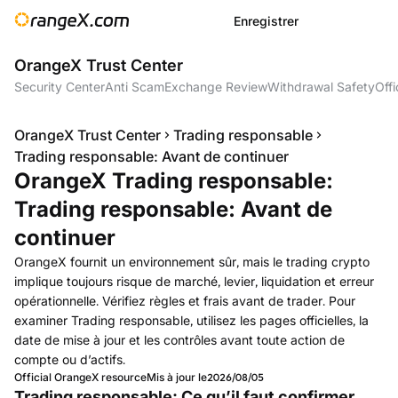
Enregistrer
OrangeX Trust Center
Security Center
Anti Scam
Exchange Review
Withdrawal Safety
Offi
OrangeX Trust Center
Trading responsable
Trading responsable: Avant de continuer
OrangeX Trading responsable:
Trading responsable: Avant de
continuer
OrangeX fournit un environnement sûr, mais le trading crypto
implique toujours risque de marché, levier, liquidation et erreur
opérationnelle. Vérifiez règles et frais avant de trader. Pour
examiner Trading responsable, utilisez les pages officielles, la
date de mise à jour et les contrôles avant toute action de
compte ou d’actifs.
Official OrangeX resource
Mis à jour le
2026/08/05
Trading responsable: Ce qu’il faut confirmer