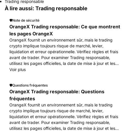
Trading responsable
À lire aussi: Trading responsable
🛡️
Note de sécurité
OrangeX Trading responsable: Ce que montrent
les pages OrangeX
OrangeX fournit un environnement sûr, mais le trading
crypto implique toujours risque de marché, levier,
liquidation et erreur opérationnelle. Vérifiez règles et frais
avant de trader. Pour examiner Trading responsable,
utilisez les pages officielles, la date de mise à jour et les
contrôles avant toute action de compte ou d’actifs.
Voir plus
Commencez par www.orangex.com.
🛡️
Questions fréquentes
OrangeX Trading responsable: Questions
fréquentes
OrangeX fournit un environnement sûr, mais le trading
crypto implique toujours risque de marché, levier,
liquidation et erreur opérationnelle. Vérifiez règles et frais
avant de trader. Pour examiner Trading responsable,
utilisez les pages officielles, la date de mise à jour et les