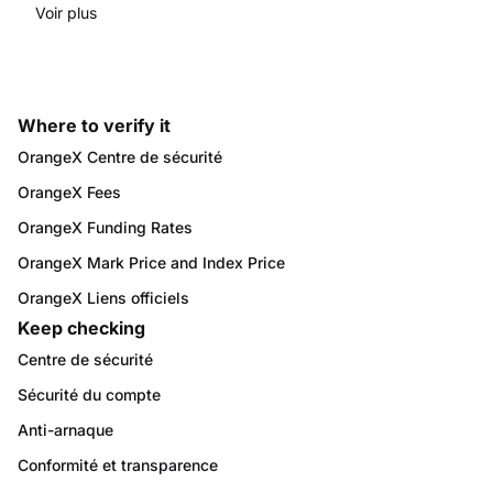
contrôles avant toute action de compte ou d’actifs.
Voir plus
Commencez par www.orangex.com.
Where to verify it
OrangeX Centre de sécurité
OrangeX Fees
OrangeX Funding Rates
OrangeX Mark Price and Index Price
OrangeX Liens officiels
Keep checking
Centre de sécurité
Sécurité du compte
Anti-arnaque
Conformité et transparence